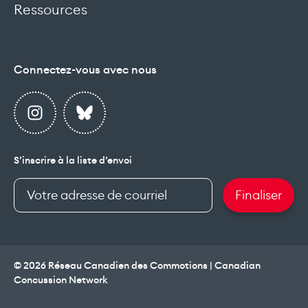
Ressources
Connectez-vous avec nous
S’inscrire à la liste d’envoi
Renseigner
Finaliser
votre
adresse
de
courriel
© 2026 Réseau Canadien des Commotions | Canadian
Concussion Network