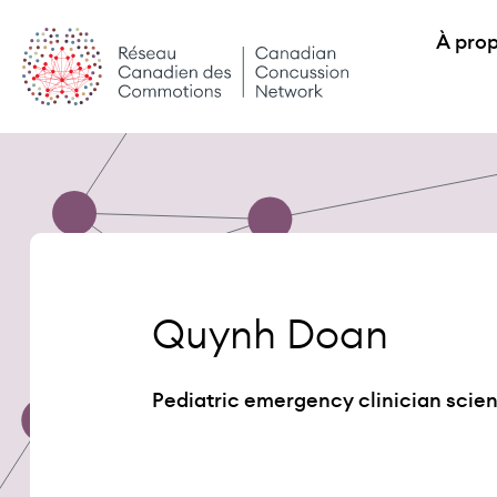
Skip
À pro
to
content
Quynh Doan
Pediatric emergency clinician scien